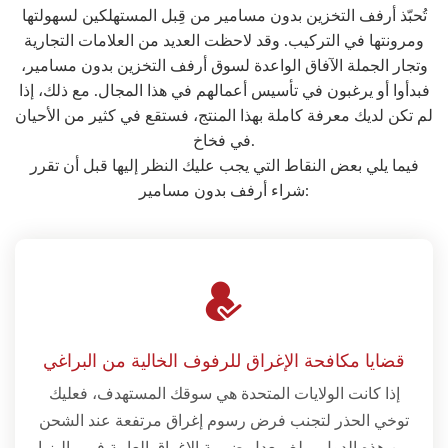
تُحبّذ أرفف التخزين بدون مسامير من قِبل المستهلكين لسهولتها
ومرونتها في التركيب. وقد لاحظت العديد من العلامات التجارية
وتجار الجملة الآفاق الواعدة لسوق أرفف التخزين بدون مسامير،
فبدأوا أو يرغبون في تأسيس أعمالهم في هذا المجال. مع ذلك، إذا
لم تكن لديك معرفة كاملة بهذا المنتج، فستقع في كثير من الأحيان
في فخاخ.
فيما يلي بعض النقاط التي يجب عليك النظر إليها قبل أن تقرر
شراء أرفف بدون مسامير:
قضايا مكافحة الإغراق للرفوف الخالية من البراغي
إذا كانت الولايات المتحدة هي سوقك المستهدف، فعليك
توخي الحذر لتجنب فرض رسوم إغراق مرتفعة عند الشحن
من هذه الدول. يبلغ معدل ضريبة الإغراق العامة في ماليزيا