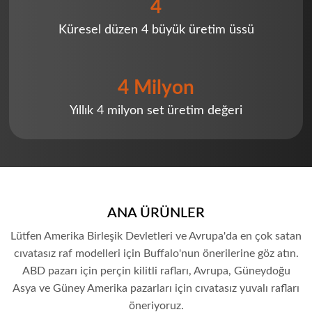
4
Küresel düzen 4 büyük üretim üssü
4 Milyon
Yıllık 4 milyon set üretim değeri
ANA ÜRÜNLER
Lütfen Amerika Birleşik Devletleri ve Avrupa'da en çok satan
cıvatasız raf modelleri için Buffalo'nun önerilerine göz atın.
ABD pazarı için perçin kilitli rafları, Avrupa, Güneydoğu
Asya ve Güney Amerika pazarları için cıvatasız yuvalı rafları
öneriyoruz.