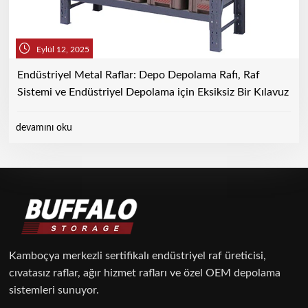
Eylül 12, 2025
Endüstriyel Metal Raflar: Depo Depolama Rafı, Raf
Sistemi ve Endüstriyel Depolama için Eksiksiz Bir Kılavuz
devamını oku
Kamboçya merkezli sertifikalı endüstriyel raf üreticisi,
cıvatasız raflar, ağır hizmet rafları ve özel OEM depolama
sistemleri sunuyor.