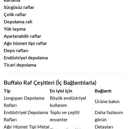
Raflama
Sürgüsüz raflar
Çelik raflar
Depolama rafı
Yük taşıma
Ayarlanabilir raflar
Ağır hizmet tipi raflar
Depo rafları
Endüstriyel depolama
Ticari depolama
Buffalo Raf Çeşitleri (İç Bağlantılarla)
Tip
En iyisi için
Bağlantı
Longspan Depolama
Büyük endüstriyel
Ürüne bakın
Rafları
kullanım
Endüstriyel Depolama
Toplu ve çeşitli
Daha fazlasını
Rafları
envanter
görün
Ağır Hizmet Tipi Metal
Detayları