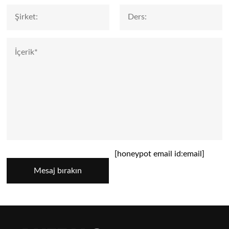
[honeypot email id:email]
Mesaj bırakın