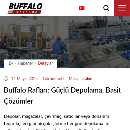
Türkçe
Ev
>
Haberler
>
Detaylar
14 Mayıs 2025
Görünüm:0
Mesaj bırakın
Buffalo Rafları: Güçlü Depolama, Basit
Çözümler
Depolar, mağazalar, çevrimiçi satıcılar veya donanım
tedarikçileri gibi birçok işletme her gün depolama ile