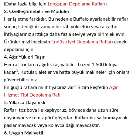
(Daha fazla bilgi için
Longspan Depolama Rafları
).
3. Özelleştirilebilir ve Modüler
Her işletme farklıdır. Bu nedenle Buffalo ayarlanabilir raflar
sunar; istediğiniz zaman bir rafı yükseltin veya alçaltın.
İhtiyaçlarınız arttıkça daha fazla seviye veya birim ekleyin.
Ürünlerimizi inceleyin
Endüstriyel Depolama Rafları
esnek
depolama için.
4. Ağır Yükleri Taşır
Her raf tonlarca ağırlık taşıyabilir - bazen 1.500 kiloya
3
kadar
. Kutular, aletler ve hatta büyük makineler için onlara
güvenebilirsiniz.
En güçlü raflara mı ihtiyacınız var? Bizim keşfedin
Ağır
Hizmet Tipi Depolama Rafı
.
5. Yıllarca Dayanıklı
Rafları toz boya ile kaplıyoruz, böylece daha uzun süre
dayanıyor ve temiz görünüyorlar. Raflarımız sallanmayacak,
paslanmayacak veya kolayca dağılmayacaktır.
6. Uygun Maliyetli