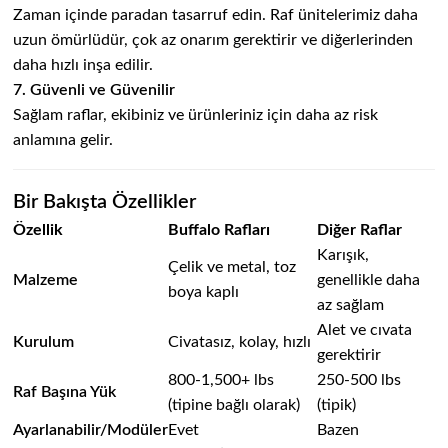
Zaman içinde paradan tasarruf edin. Raf ünitelerimiz daha
uzun ömürlüdür, çok az onarım gerektirir ve diğerlerinden
daha hızlı inşa edilir.
7. Güvenli ve Güvenilir
Sağlam raflar, ekibiniz ve ürünleriniz için daha az risk
anlamına gelir.
Bir Bakışta Özellikler
Özellik
Buffalo Rafları
Diğer Raflar
Karışık,
Çelik ve metal, toz
Malzeme
genellikle daha
boya kaplı
az sağlam
Alet ve cıvata
Kurulum
Civatasız, kolay, hızlı
gerektirir
800-1,500+ lbs
250-500 lbs
Raf Başına Yük
(tipine bağlı olarak)
(tipik)
Ayarlanabilir/Modüler
Evet
Bazen