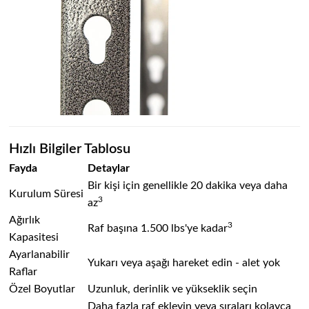
Hızlı Bilgiler Tablosu
Fayda
Detaylar
Bir kişi için genellikle 20 dakika veya daha
Kurulum Süresi
3
az
Ağırlık
3
Raf başına 1.500 lbs'ye kadar
Kapasitesi
Ayarlanabilir
Yukarı veya aşağı hareket edin - alet yok
Raflar
Özel Boyutlar
Uzunluk, derinlik ve yükseklik seçin
Daha fazla raf ekleyin veya sıraları kolayca