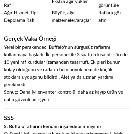
Ekstra ağır yükler
Raf
görüntüle
Ağır Hizmet Tipi
Büyük, ağır
Raflara göz
Depolama Rafı
malzemeler/araçlar
atın
Gerçek Vaka Örneği
Yerel bir perakendeci Buffalo'nun sürgüsüz raflarını
kullanmaya başladı. İki personel ile 3 saatten kısa bir sürede
10 yeni raf kurdular (zamandan tasarruf). Ekipleri bunun
kolay olduğunu ve rafların hem büyük hem de küçük
stoklara uyduğunu bildirdi. Alet ya da uzman yardımı
gerekmedi.
Sonuç: Daha iyi envanter kontrolü, daha az kayıp ürün ve
3
daha güvenli bir işyeri
.
SSS
S: Buffalo raflarını kendim inşa edebilir miyim?
C: Evet! Hızlı, cıvatasız kurulum için tasarlanmıştır. Hiçbir