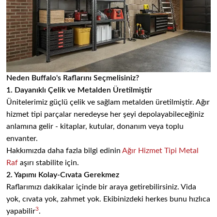
Neden Buffalo's Raflarını Seçmelisiniz?
1. Dayanıklı Çelik ve Metalden Üretilmiştir
Ünitelerimiz güçlü çelik ve sağlam metalden üretilmiştir. Ağır
hizmet tipi parçalar neredeyse her şeyi depolayabileceğiniz
anlamına gelir - kitaplar, kutular, donanım veya toplu
envanter.
Hakkımızda daha fazla bilgi edinin
Ağır Hizmet Tipi Metal
Raf
aşırı stabilite için.
2. Yapımı Kolay-Cıvata Gerekmez
Raflarımızı dakikalar içinde bir araya getirebilirsiniz. Vida
yok, cıvata yok, zahmet yok. Ekibinizdeki herkes bunu hızlıca
3
yapabilir
.