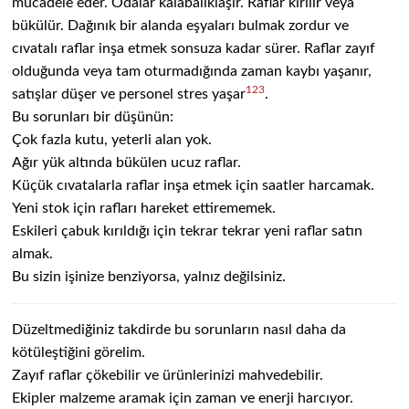
mücadele eder. Odalar kalabalıklaşır. Raflar kırılır veya
bükülür. Dağınık bir alanda eşyaları bulmak zordur ve
cıvatalı raflar inşa etmek sonsuza kadar sürer. Raflar zayıf
olduğunda veya tam oturmadığında zaman kaybı yaşanır,
1
2
3
satışlar düşer ve personel stres yaşar
.
Bu sorunları bir düşünün:
Çok fazla kutu, yeterli alan yok.
Ağır yük altında bükülen ucuz raflar.
Küçük cıvatalarla raflar inşa etmek için saatler harcamak.
Yeni stok için rafları hareket ettirememek.
Eskileri çabuk kırıldığı için tekrar tekrar yeni raflar satın
almak.
Bu sizin işinize benziyorsa, yalnız değilsiniz.
Düzeltmediğiniz takdirde bu sorunların nasıl daha da
kötüleştiğini görelim.
Zayıf raflar çökebilir ve ürünlerinizi mahvedebilir.
Ekipler malzeme aramak için zaman ve enerji harcıyor.